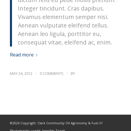
Integer tincidunt. Cras dapibus.
Vivamus elementum semper nisi.
Aenean vulputate eleifend tellus.
Aenean leo ligula, porttitor eu,
consequat vitae, eleifend ac, enim.
Read more
/
/
MAY 24, 2012
0 COMMENTS
BY
©
2026 Copyright. Clark Community Oil Agronomy & Fuel ///
Photography credit: Jennifer Tonak